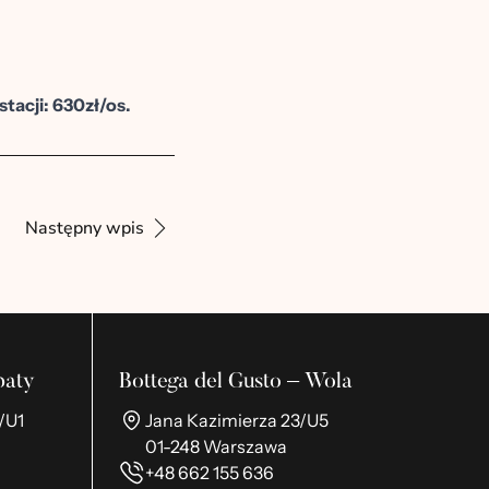
tacji: 630zł/os.
Następny wpis
baty
Bottega del Gusto – Wola
/U1
Jana Kazimierza 23/U5
01-248 Warszawa
+48 662 155 636