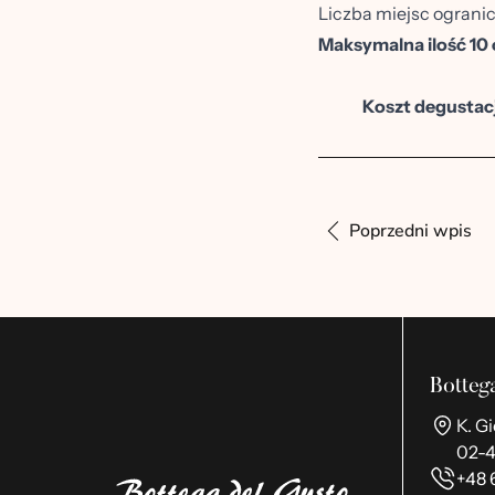
Liczba miejsc ograni
Maksymalna ilość 10 
Koszt degustacj
Poprzedni wpis
Botteg
K. G
02-
+48 