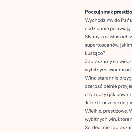
Poczuj smak prestiż
Wychodzimy do Państwa 
codziennie pojawiają s
Słynny król włoskich 
supertoscanów, jakim
kusząco?
Zapraszamy na wieczó
wybitnymi winami od 
Wina starannie przyg
czerpać pełnie przyje
o tym, czy i jak powin
Jakie to uczucie degu
Wielkie, prestiżowe. 
wybitnych win, które r
Serdecznie zaprasza