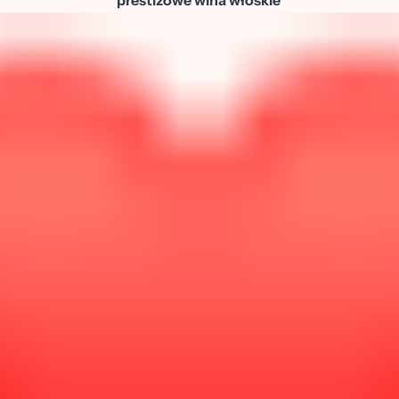
prestiżowe wina włoskie