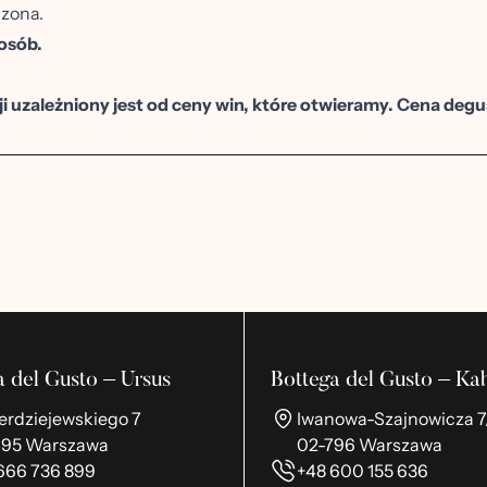
czona.
osób.
i uzależniony jest od ceny win, które otwieramy. Cena degus
a del Gusto – Ursus
Bottega del Gusto – Ka
ierdziejewskiego 7
Iwanowa-Szajnowicza 7
495 Warszawa
02-796 Warszawa
666 736 899
+48 600 155 636