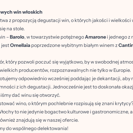
owych win włoskich
z propozycją degustacji win, o których jakości i wielkości wi
ię na stole.
win –
Barolo
, w towarzystwie potężnego
Amarone
i jednego z 
 jest
Ornellaia
poprzedzone wybitnym białym winem z
Cantin
r, który pozwoli poczuć się wyjątkowo, by w swobodnej atmo
wielkich producentów, rozpoznawalnych nie tylko w Europie.
otujemy odpowiednio wcześniej poddając je dekantacji, aby
mności z ich degustacji. Jednocześnie jest to doskonała oka
niśmy dać winu się otworzyć.
stować wino, o którym pochlebnie rozpisują się znani krytycy?
Włochy to nie jedynie bogactwo kulturowe i gastronomiczne, a
ównież znajdują się w naszej ofercie.
my do wspólnego delektowania!