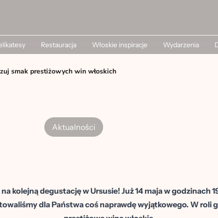
likatesy
Restauracja
Włoskie inspiracje
Wydarzenia
D
zuj smak prestiżowych win włoskich
Aktualności
a kolejną degustację w Ursusie! Już 14 maja w godzinach 1
owaliśmy dla Państwa coś naprawdę wyjątkowego. W roli gł