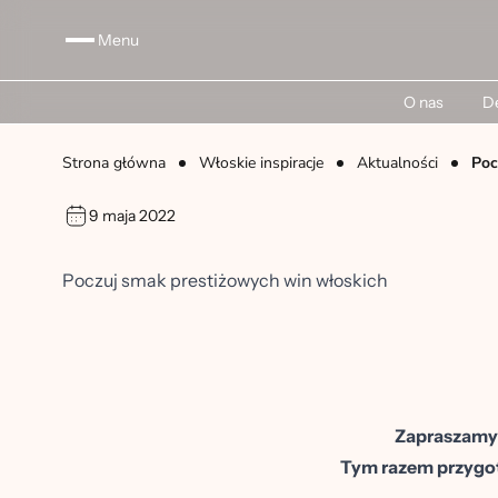
Menu
O nas
De
Strona główna
Włoskie inspiracje
Aktualności
Poc
9 maja 2022
Poczuj smak prestiżowych win włoskich
Zapraszamy n
Tym razem przygot