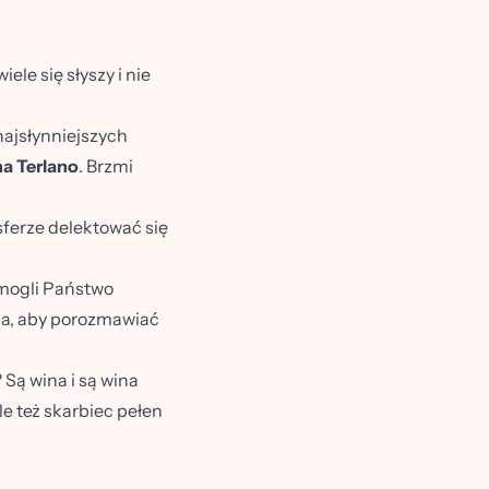
ele się słyszy i nie
najsłynniejszych
a Terlano
. Brzmi
sferze delektować się
 mogli Państwo
zja, aby porozmawiać
 Są wina i są wina
le też skarbiec pełen