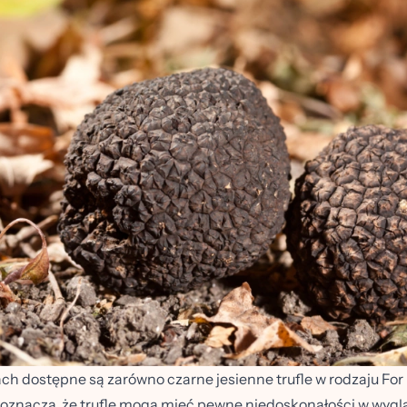
h dostępne są zarówno czarne jesienne trufle w rodzaju For Ki
 oznacza, że trufle mogą mieć pewne niedoskonałości w wyglą