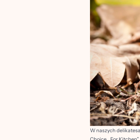
W naszych delikatesac
Choice. „For Kitchen”