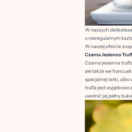
W naszych delikatesac
o nieregularnym kszta
W naszej ofercie znajd
Czarna Jesienna Truf
Czarna jesienna trufl
ale także we francuski
specjalnej tarki, alb
trufla jest wyjątkowo
uwolnić jej pełny buk