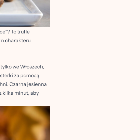
e”? To trufle
im charakteru.
 tylko we Włoszech,
lasterki za pomocą
hni. Czarna jesienna
 kilka minut, aby