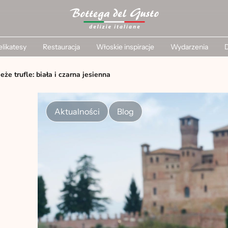
likatesy
Restauracja
Włoskie inspiracje
Wydarzenia
D
eże trufle: biała i czarna jesienna
Aktualności
Blog