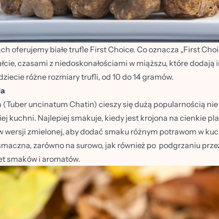
h oferujemy białe trufle First Choice. Co oznacza „First Choic
łcie, czasami z niedoskonałościami w miąższu, które dodają 
ziecie różne rozmiary trufli, od 10 do 14 gramów.
la
a (Tuber uncinatum Chatin) cieszy się dużą popularnością nie
ej kuchni. Najlepiej smakuje, kiedy jest krojona na cienkie p
o w wersji zmielonej, aby dodać smaku różnym potrawom w kuc
 smaczna, zarówno na surowo, jak również po podgrzaniu przez
iet smaków i aromatów.