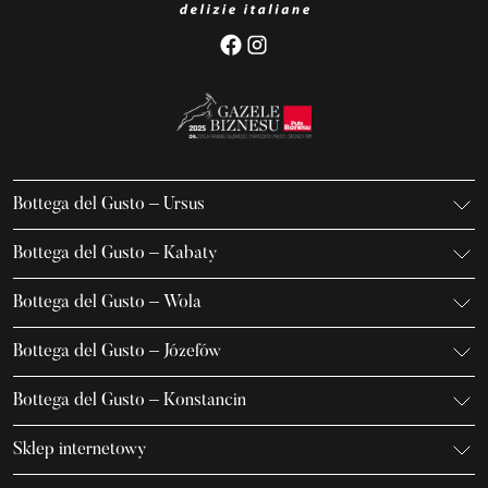
Bottega del Gusto – Ursus
K. Gierdziejewskiego 7
Bottega del Gusto – Kabaty
02-495 Warszawa
Iwanowa-Szajnowicza 7/U1
+48 666 736 899
Bottega del Gusto – Wola
02-796 Warszawa
ursus@bottegadelgusto.pl
Jana Kazimierza 23/U5
+48 600 155 636
Bottega del Gusto – Józefów
01-248 Warszawa
kabaty@bottegadelgusto.pl
Marszałka Józefa Piłsudskiego 32
+48 662 155 636
Bottega del Gusto – Konstancin
05-410 Józefów
wola@bottegadelgusto.pl
Aleja Wojska Polskiego 3
+48 694 866 799
Sklep internetowy
05-520 Konstancin-Jeziorna
jozefow@bottegadelgusto.pl
K. Gierdziejewskiego 7