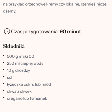
na przykład orzechowe kremy czy lokalne, rzemieślnicze
dżemy.
Czas przygotowania:
90 minut
Składniki
500 g mąki 00
250 ml ciepłej wody
10 g drożdży
sól
łyżeczka cukru lub miód
oliwa z oliwek
oregano lub tymianek