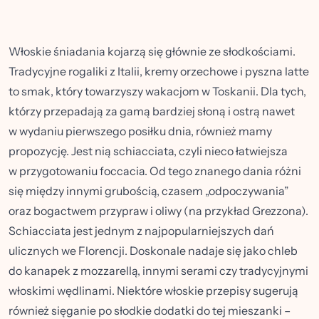
Włoskie śniadania kojarzą się głównie ze słodkościami.
Tradycyjne rogaliki z Italii, kremy orzechowe i pyszna latte
to smak, który towarzyszy wakacjom w Toskanii. Dla tych,
którzy przepadają za gamą bardziej słoną i ostrą nawet
w wydaniu pierwszego posiłku dnia, również mamy
propozycję. Jest nią schiacciata, czyli nieco łatwiejsza
w przygotowaniu foccacia. Od tego znanego dania różni
się między innymi grubością, czasem „odpoczywania”
oraz bogactwem przypraw i oliwy (na przykład
Grezzona
).
Schiacciata jest jednym z najpopularniejszych dań
ulicznych we Florencji. Doskonale nadaje się jako chleb
do kanapek z mozzarellą, innymi serami czy tradycyjnymi
włoskimi wędlinami. Niektóre włoskie przepisy sugerują
również sięganie po słodkie dodatki do tej mieszanki –