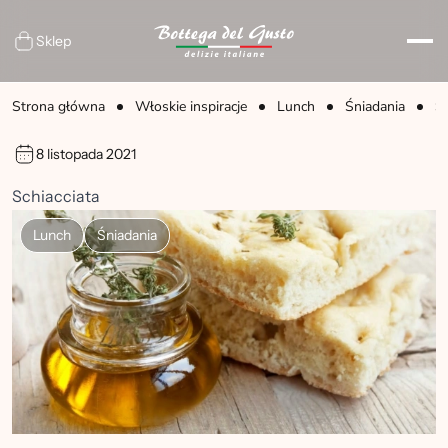
Sklep
Strona główna
Włoskie inspiracje
Lunch
Śniadania
S
8 listopada 2021
Schiacciata
Lunch
Śniadania