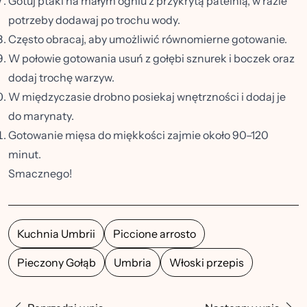
Gotuj ptaki na małym ogniu z przykrytą patelnią, w razie
potrzeby dodawaj po trochu wody.
Często obracaj, aby umożliwić równomierne gotowanie.
W połowie gotowania usuń z gołębi sznurek i boczek oraz
dodaj trochę warzyw.
W międzyczasie drobno posiekaj wnętrzności i dodaj je
do marynaty.
Gotowanie mięsa do miękkości zajmie około 90–120
minut.
Smacznego!
Kuchnia Umbrii
Piccione arrosto
Pieczony Gołąb
Umbria
Włoski przepis