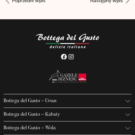
Poprzedni wpis
Następny wpis
Bottega del Gusto – Ursus
K. Gierdziejewskiego 7
Bottega del Gusto – Kabaty
02-495 Warszawa
Iwanowa-Szajnowicza 7/U1
+48 666 736 899
Bottega del Gusto – Wola
02-796 Warszawa
ursus@bottegadelgusto.pl