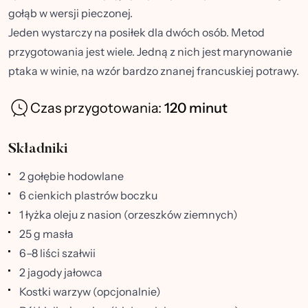
gołąb w wersji pieczonej.
Jeden wystarczy na posiłek dla dwóch osób. Metod
przygotowania jest wiele. Jedną z nich jest marynowanie
ptaka w winie, na wzór bardzo znanej francuskiej potrawy.
Czas przygotowania:
120 minut
Składniki
2 gołębie hodowlane
6 cienkich plastrów boczku
1 łyżka oleju z nasion (orzeszków ziemnych)
25 g masła
6–8 liści szałwii
2 jagody jałowca
Kostki warzyw (opcjonalnie)