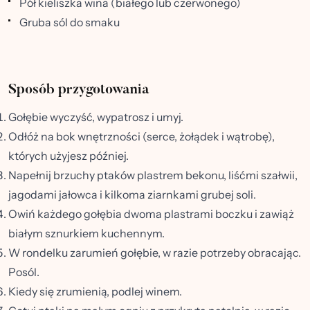
Pół kieliszka wina (białego lub czerwonego)
Gruba sól do smaku
Sposób przygotowania
Gołębie wyczyść, wypatrosz i umyj.
Odłóż na bok wnętrzności (serce, żołądek i wątrobę),
których użyjesz później.
Napełnij brzuchy ptaków plastrem bekonu, liśćmi szałwii,
jagodami jałowca i kilkoma ziarnkami grubej soli.
Owiń każdego gołębia dwoma plastrami boczku i zawiąż
białym sznurkiem kuchennym.
W rondelku zarumień gołębie, w razie potrzeby obracając.
Posól.
Kiedy się zrumienią, podlej winem.