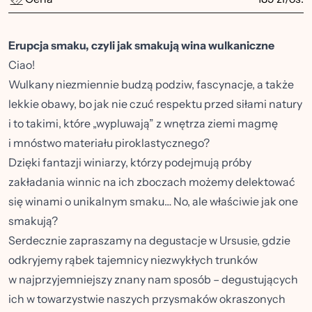
Erupcja smaku, czyli jak smakują wina wulkaniczne
Ciao!
Wulkany niezmiennie budzą podziw, fascynacje, a także
lekkie obawy, bo jak nie czuć respektu przed siłami natury
i to takimi, które „wypluwają” z wnętrza ziemi magmę
i mnóstwo materiału piroklastycznego?
Dzięki fantazji winiarzy, którzy podejmują próby
zakładania winnic na ich zboczach możemy delektować
się winami o unikalnym smaku… No, ale właściwie jak one
smakują?
Serdecznie zapraszamy na degustacje w Ursusie, gdzie
odkryjemy rąbek tajemnicy niezwykłych trunków
w najprzyjemniejszy znany nam sposób – degustujących
ich w towarzystwie naszych przysmaków okraszonych