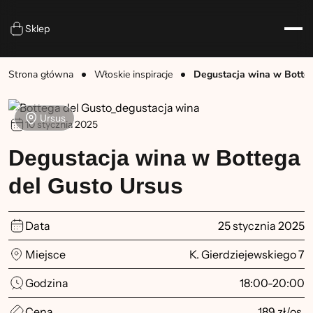
Sklep
Strona główna
Włoskie inspiracje
Degustacja wina w Botteg
Ursus
10 stycznia 2025
Degustacja wina w Bottega
del Gusto Ursus
Data
25 stycznia 2025
Miejsce
K. Gierdziejewskiego 7
Godzina
18:00-20:00
Cena
189 zł/os.