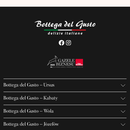
Bottega del Gusto – Ursus
K. Gierdziejewskiego 7
Bottega del Gusto – Kabaty
02-495 Warszawa
Iwanowa-Szajnowicza 7/U1
+48 666 736 899
Bottega del Gusto – Wola
02-796 Warszawa
ursus@bottegadelgusto.pl
Jana Kazimierza 23/U5
+48 600 155 636
Bottega del Gusto – Józefów
01-248 Warszawa
kabaty@bottegadelgusto.pl