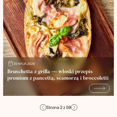
25 MAJA 2026
Bruschetta z grilla — włoski przepis
premium z pancettą, scamorzą i broccoletti
Strona
2
z
59