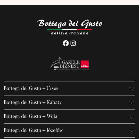
Bottega del Gusto – Ursus
K. Gierdziejewskiego 7
Bottega del Gusto – Kabaty
02-495 Warszawa
Iwanowa-Szajnowicza 7/U1
+48 666 736 899
Bottega del Gusto – Wola
02-796 Warszawa
ursus@bottegadelgusto.pl
Jana Kazimierza 23/U5
+48 600 155 636
Bottega del Gusto – Józefów
01-248 Warszawa
kabaty@bottegadelgusto.pl