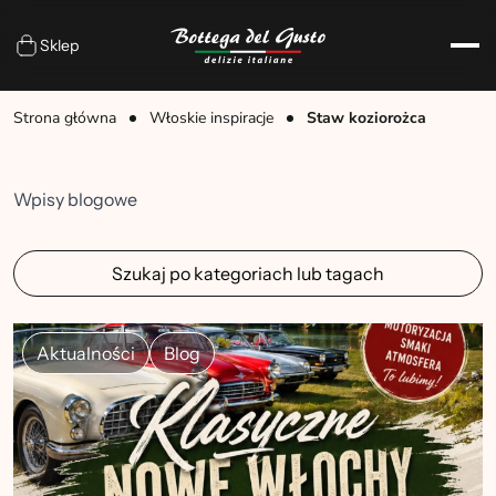
Sklep
Strona główna
Włoskie inspiracje
Staw koziorożca
Wpisy blogowe
Szukaj po kategoriach lub tagach
Aktualności
Blog