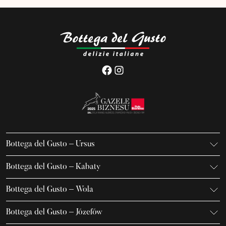
Bottega del Gusto – Ursus
K. Gierdziejewskiego 7
Bottega del Gusto – Kabaty
02-495 Warszawa
Iwanowa-Szajnowicza 7/U1
+48 666 736 899
Bottega del Gusto – Wola
02-796 Warszawa
ursus@bottegadelgusto.pl
Jana Kazimierza 23/U5
+48 600 155 636
Bottega del Gusto – Józefów
01-248 Warszawa
kabaty@bottegadelgusto.pl