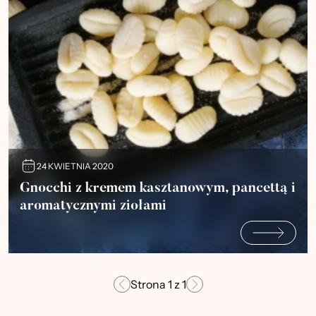
24 KWIETNIA 2020
Gnocchi z kremem kasztanowym, pancettą i
aromatycznymi ziołami
Strona
1
z
1