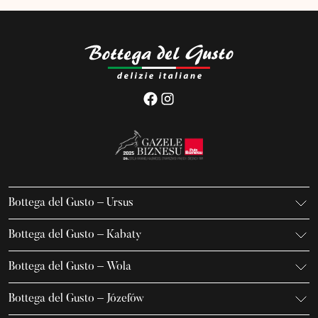
Bottega del Gusto – Ursus
K. Gierdziejewskiego 7
Bottega del Gusto – Kabaty
02-495 Warszawa
Iwanowa-Szajnowicza 7/U1
+48 666 736 899
Bottega del Gusto – Wola
02-796 Warszawa
ursus@bottegadelgusto.pl
Jana Kazimierza 23/U5
+48 600 155 636
Bottega del Gusto – Józefów
01-248 Warszawa
kabaty@bottegadelgusto.pl