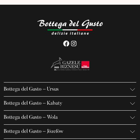
Bottega del Gusto – Ursus
K. Gierdziejewskiego 7
Bottega del Gusto – Kabaty
02-495 Warszawa
Iwanowa-Szajnowicza 7/U1
+48 666 736 899
Bottega del Gusto – Wola
02-796 Warszawa
ursus@bottegadelgusto.pl
Jana Kazimierza 23/U5
+48 600 155 636
Bottega del Gusto – Józefów
01-248 Warszawa
kabaty@bottegadelgusto.pl