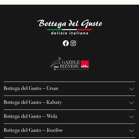
Bottega del Gusto – Ursus
K. Gierdziejewskiego 7
Bottega del Gusto – Kabaty
02-495 Warszawa
Iwanowa-Szajnowicza 7/U1
+48 666 736 899
Bottega del Gusto – Wola
02-796 Warszawa
ursus@bottegadelgusto.pl
Jana Kazimierza 23/U5
+48 600 155 636
Bottega del Gusto – Józefów
01-248 Warszawa
kabaty@bottegadelgusto.pl