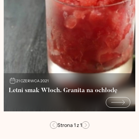
21 CZERWCA 2021
Letni smak Włoch. Granita na ochłodę
Strona
1
z
1