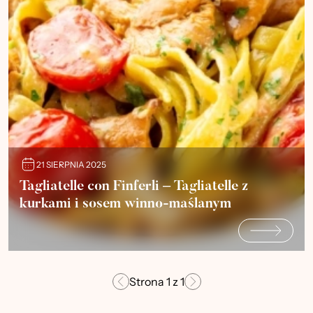
21 SIERPNIA 2025
Tagliatelle con Finferli – Tagliatelle z
kurkami i sosem winno-maślanym
Strona
1
z
1