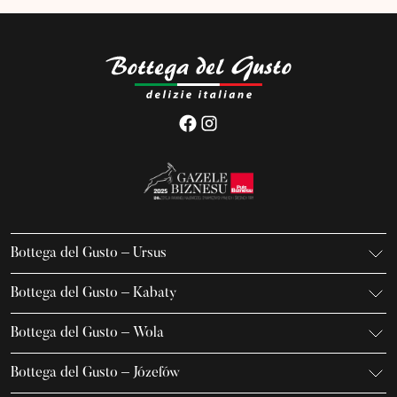
Bottega del Gusto – Ursus
K. Gierdziejewskiego 7
Bottega del Gusto – Kabaty
02-495 Warszawa
Iwanowa-Szajnowicza 7/U1
+48 666 736 899
Bottega del Gusto – Wola
02-796 Warszawa
ursus@bottegadelgusto.pl
Jana Kazimierza 23/U5
+48 600 155 636
Bottega del Gusto – Józefów
01-248 Warszawa
kabaty@bottegadelgusto.pl