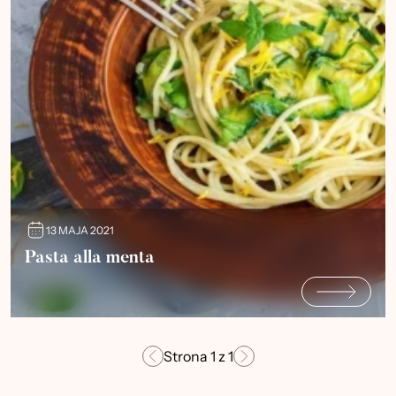
13 MAJA 2021
Pasta alla menta
Strona
1
z
1