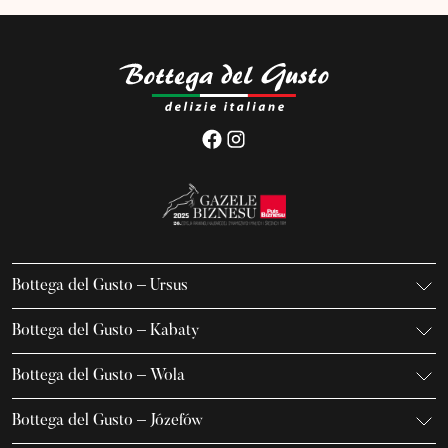
Bottega del Gusto – Ursus
K. Gierdziejewskiego 7
Bottega del Gusto – Kabaty
02-495 Warszawa
Iwanowa-Szajnowicza 7/U1
+48 666 736 899
Bottega del Gusto – Wola
02-796 Warszawa
ursus@bottegadelgusto.pl
Jana Kazimierza 23/U5
+48 600 155 636
Bottega del Gusto – Józefów
01-248 Warszawa
kabaty@bottegadelgusto.pl