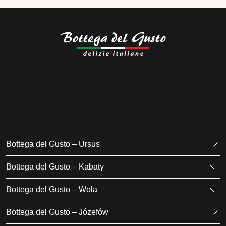
Bottega del Gusto – Ursus
K. Gierdziejewskiego 7
Bottega del Gusto – Kabaty
02-495 Warszawa
Iwanowa-Szajnowicza 7/U1
+48 666 736 899
Bottega del Gusto – Wola
02-796 Warszawa
ursus@bottegadelgusto.pl
Jana Kazimierza 23/U5
+48 600 155 636
Bottega del Gusto – Józefów
01-248 Warszawa
kabaty@bottegadelgusto.pl