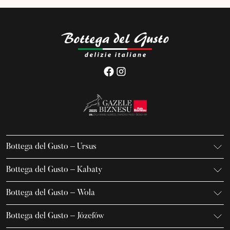
Bottega del Gusto – Ursus
K. Gierdziejewskiego 7
Bottega del Gusto – Kabaty
02-495 Warszawa
Iwanowa-Szajnowicza 7/U1
+48 666 736 899
Bottega del Gusto – Wola
02-796 Warszawa
ursus@bottegadelgusto.pl
Jana Kazimierza 23/U5
+48 600 155 636
Bottega del Gusto – Józefów
01-248 Warszawa
kabaty@bottegadelgusto.pl