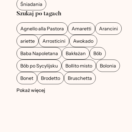
Śniadania
Szukaj po tagach
Agnello alla Pastora
Amaretti
Arancini
ariette
Arrosticini
Awokado
Baba Napoletana
Bakłażan
Bób
Bób po Sycylijsku
Bollito misto
Bolonia
Bonet
Brodetto
Bruschetta
Pokaż więcej