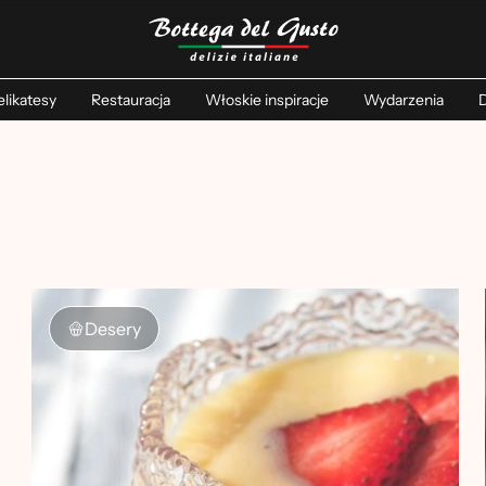
likatesy
Restauracja
Włoskie inspiracje
Wydarzenia
D
Desery