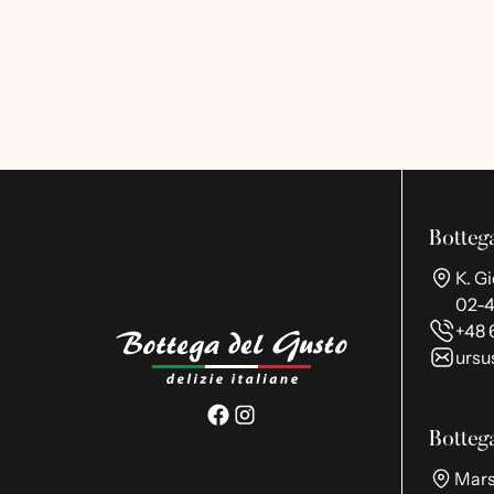
Botteg
K. G
02-
+48 
ursu
Botteg
Mars