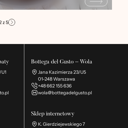
2
z
5
baty
Bottega del Gusto – Wola
/U1
Jana Kazimierza 23/U5
01-248 Warszawa
+48 662 155 636
o.pl
wola@bottegadelgusto.pl
Sklep internetowy
K. Gierdziejewskiego 7