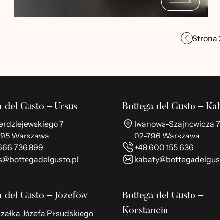
Strona
a del Gusto – Ursus
Bottega del Gusto – Ka
ierdziejewskiego 7
Iwanowa-Szajnowicza 7
495 Warszawa
02-796 Warszawa
666 736 899
+48 600 155 636
s@bottegadelgusto.pl
kabaty@bottegadelgust
a del Gusto – Józefów
Bottega del Gusto –
Konstancin
załka Józefa Piłsudskiego